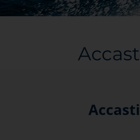
Accast
Accasti