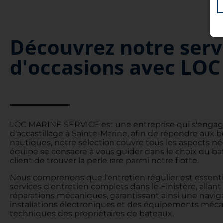
Découvrez notre serv
d'occasions avec LO
LOC MARINE SERVICE est une entreprise qui s'engage
d'accastillage à Sainte-Marine, afin de répondre aux 
nautiques, notre sélection couvre tous les aspects n
équipe se consacre à vous guider dans le choix du ba
client de trouver la perle rare parmi notre flotte.
Nous comprenons que l'entretien régulier est essen
services d'entretien complets dans le Finistère, alla
réparations mécaniques, garantissant ainsi une navi
installations électroniques et des équipements mécan
techniques des propriétaires de bateaux.