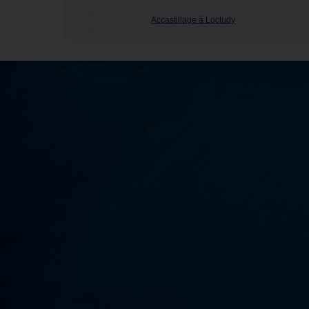
Accastillage à Loctudy