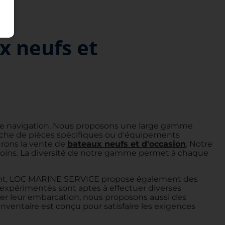
x neufs et
 de navigation. Nous proposons une large gamme
herche de pièces spécifiques ou d'équipements
urons la vente de
bateaux neufs et d'occasion
. Notre
esoins. La diversité de notre gamme permet à chaque
quent, LOC MARINE SERVICE propose également des
s expérimentés sont aptes à effectuer diverses
er leur embarcation, nous proposons aussi des
ventaire est conçu pour satisfaire les exigences