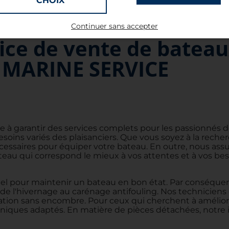
CHOIX
Continuer sans accepter
ice de vente de bateau
C MARINE SERVICE
 à garantir des services complets pour les passionnés
besoins variés des plaisanciers. Que vous soyez à la rec
écessaires pour équiper votre bateau. En outre, nous ass
teau qui correspond le mieux à vos attentes et à vos b
tiel pour maintenir un bateau en bon état. Par consé
nt de l'hivernage au carénage antifouling. Nos technicien
gation sans encombre. Pour ceux qui cherchent à amélior
iques adaptés. En matière de pièces détachées, notre in