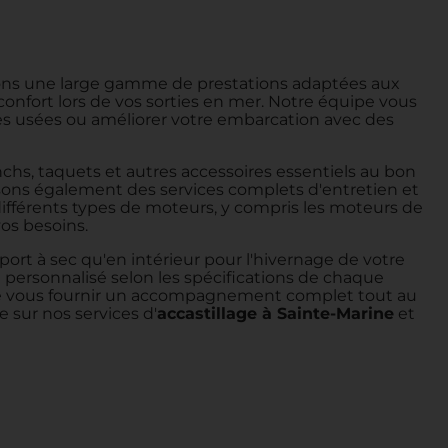
osons une large gamme de prestations adaptées aux
 confort lors de vos sorties en mer. Notre équipe vous
es usées ou améliorer votre embarcation avec des
chs, taquets et autres accessoires essentiels au bon
osons également des services complets d'entretien et
ifférents types de moteurs, y compris les moteurs de
os besoins.
t à sec qu'en intérieur pour l'hivernage de votre
personnalisé selon les spécifications de chaque
 de vous fournir un accompagnement complet tout au
 sur nos services d'
accastillage à Sainte-Marine
et