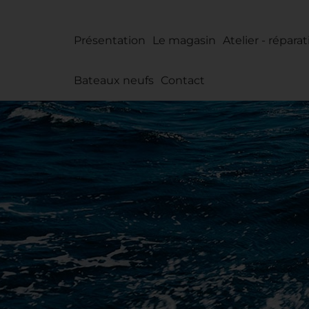
Présentation
Le magasin
Atelier - répara
Bateaux neufs
Contact