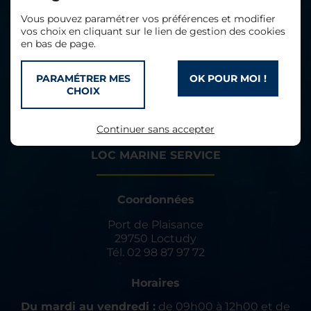
Vous pouvez paramétrer vos préférences et modifier
vos choix en cliquant sur le lien de gestion des cookies
en bas de page.
PARAMÉTRER MES
OK POUR MOI !
CHOIX
Continuer sans accepter
LOC MARINE SERVICE
Coordonnées
Port de Plaisance
29750 Loctudy
Tél.
02 98 87 97 72
Horaires
Du mardi au vendredi :
de 09h00 à 12h00 et de