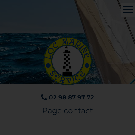
Présentation
Le magasin
Atelier - réparation
Manutention
Hivernage - Port à sec
Occasions
Moteurs
02 98 87 97 72
Bateaux neufs
Page contact
Contact